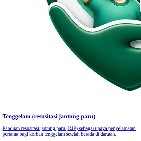
Tenggelam (resusitasi jantung paru)
Panduan resusitasi jantung paru (RJP) sebagai upaya penyelamatan
pertama bagi korban tenggelam setelah berada di daratan.